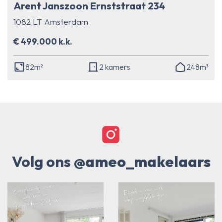
Arent Janszoon Ernststraat 234
1082 LT Amsterdam
€ 499.000 k.k.
82m²
2 kamers
248m³
Volg ons
@ameo_makelaars