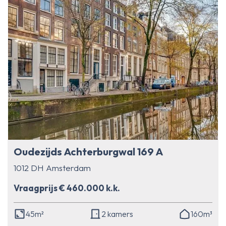
Oudezijds Achterburgwal 169 A
1012 DH Amsterdam
Vraagprijs € 460.000 k.k.
45m²
2 kamers
160m³