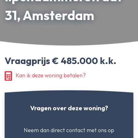
Erfpachtdeskundige
31, Amsterdam
Gerechtelijke deskundige
Over Ameo makelaars
Blog/Nieuws
Vraagprijs € 485.000 k.k.
Onze reviews
Contact
Kan ik deze woning betalen?
Vragen over deze woning?
Neem dan direct contact
met ons op