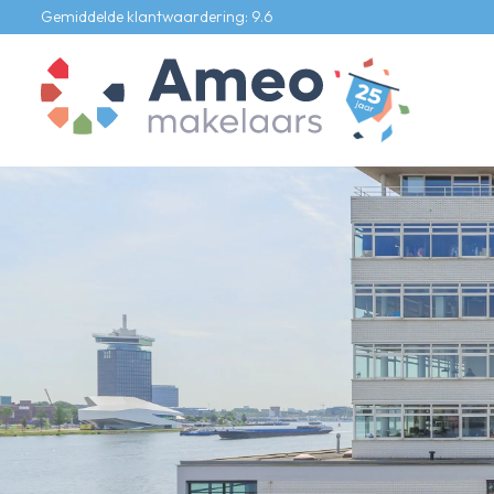
Gemiddelde klantwaardering: 9.6
Ons aanbod
Te koop
Te huur
Bedrijfs onroerend goed
Onze diensten
Verkoopmakelaar
Aankoopmakelaar
Verhuurmakelaar
Taxateur