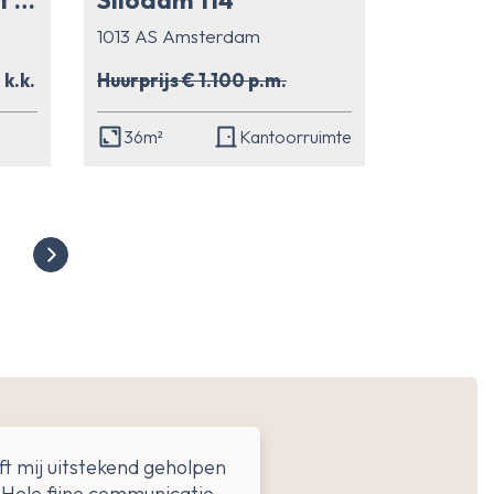
1013 AS Amsterdam
k.k.
Huurprijs € 1.100 p.m.
36m²
Kantoorruimte
t mij uitstekend geholpen
Hele fijne communicatie