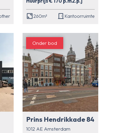
Huurprijs € 170 p.m2.p.j
other
260m²
Kantoorruimte
Onder bod
Prins Hendrikkade 84
1012 AE Amsterdam