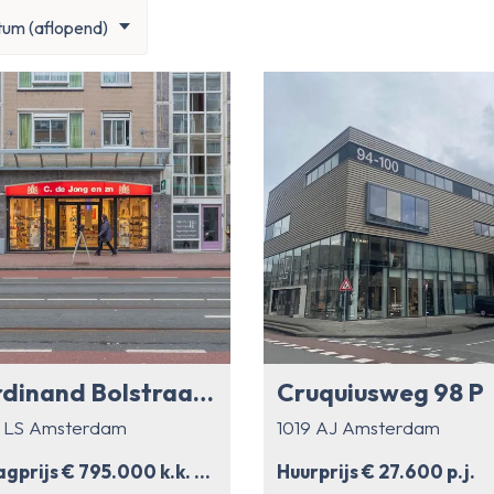
um (aflopend)
Ferdinand Bolstraat 152
Cruquiusweg 98 P
2 LS Amsterdam
1019 AJ Amsterdam
Vraagprijs € 795.000 k.k. — Huurprijs € 57.000 p.j.
Huurprijs € 27.600 p.j.