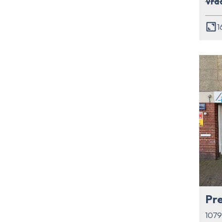
Vraa
1
107