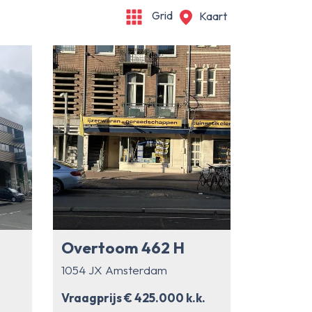
Grid
Kaart
Overtoom 462 H
1054 JX Amsterdam
Vraagprijs € 425.000 k.k.