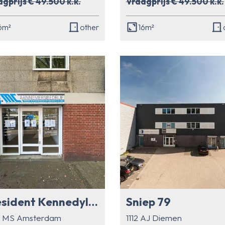
gprijs € 49.500 k.k.
Vraagprijs € 49.500 k.k.
6m²
other
16m²
President Kennedylaan 783
Sniep 79
9 MS Amsterdam
1112 AJ Diemen