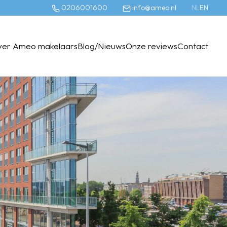
0206001600
info@ameo.nl
NL
EN
ver Ameo makelaars
Blog/Nieuws
Onze reviews
Contact