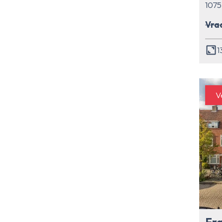
107
Vraa
1
V
Fra