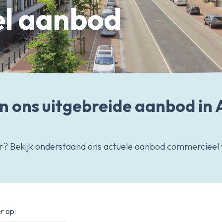
l aanbod
 in ons uitgebreide aanbod i
or? Bekijk onderstaand ons actuele aanbod commercieel
r op: