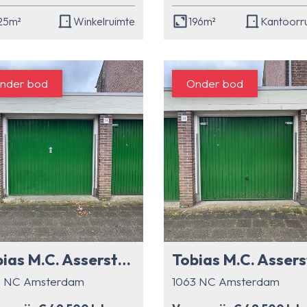
25m²
Winkelruimte
196m²
Kantoorr
nder bod
Onder bod
Tobias M.C. Asserstraat 14 0 ong
3 NC Amsterdam
1063 NC Amsterdam