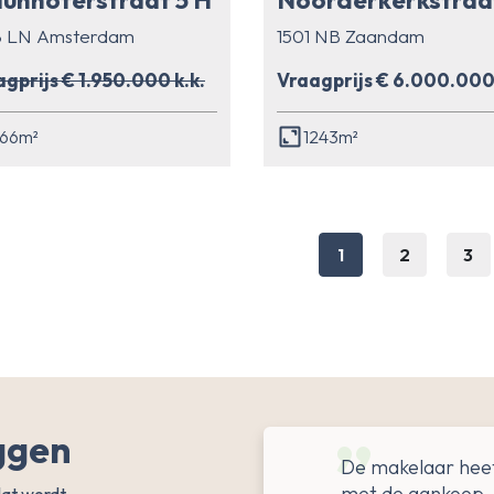
8 LN Amsterdam
1501 NB Zaandam
gprijs € 1.950.000 k.k.
Vraagprijs € 6.000.000 
66m²
1243m²
1
2
3
ggen
De makelaar heef
met de aankoop. 