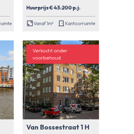
Huurprijs € 43.200 p.j.
ruimte
Vanaf 1m²
Kantoorruimte
Verkocht onder
voorbehoud
Van Bossestraat 1 H