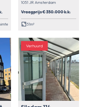
1051 JR Amsterdam
k.
Vraagprijs € 350.000 k.k.
uimte
51m²
Verhuurd
Noorderkerkstraat 1 A
Silodam 114