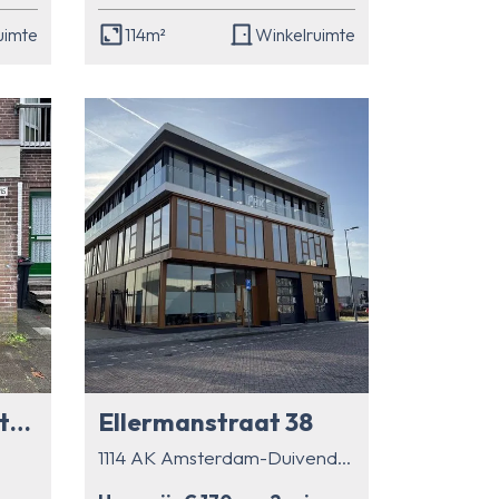
uimte
114m²
Winkelruimte
Tobias M.C. Asserstraat 15 0 ong
Ellermanstraat 38
1114 AK Amsterdam-Duivendrecht