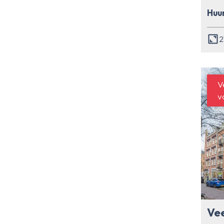
Huur
2
V
v
Vee