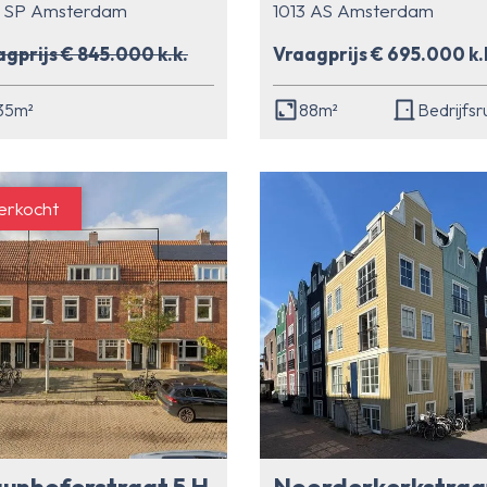
5 SP Amsterdam
1013 AS Amsterdam
gprijs € 845.000 k.k.
Vraagprijs € 695.000 k.
35m²
88m²
Bedrijfsr
erkocht
unhoferstraat 5 H