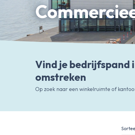
Bedrijfsonroerendgoed
Commerciee
Erfpachtdeskundige
Gerechtelijke deskundige
Over Ameo makelaars
Blog/Nieuws
Onze reviews
Vind je bedrijfspand
Contact
omstreken
Op zoek naar een winkelruimte of kanto
Sortee