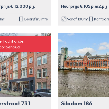
prijs € 12.000 p.j.
Huurprijs € 105 p.m2.p.j
1m²
Bedrijfsruimte
Vanaf 180m²
Kantoor
erkocht onder
oorbehoud
rstraat 73 1
Silodam 186