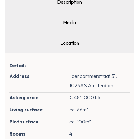
Description
Media
Location
Details
Address
Ilpendammerstraat 31,
1023AS Amsterdam
Asking price
€ 485.000 k.k.
Living surface
ca. 66m²
Plot surface
ca. 100m²
Rooms
4