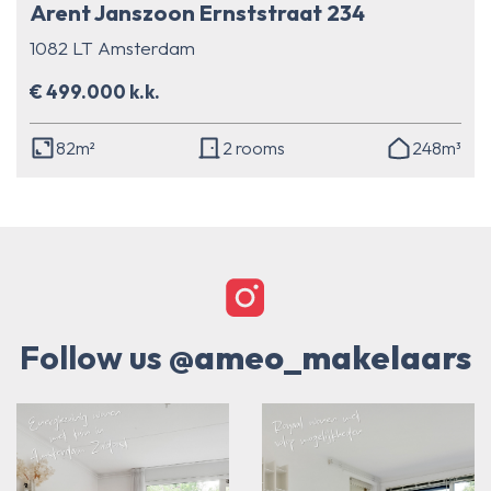
Arent Janszoon Ernststraat 234
1082 LT Amsterdam
€ 499.000 k.k.
82m²
2 rooms
248m³
Follow us
@ameo_makelaars