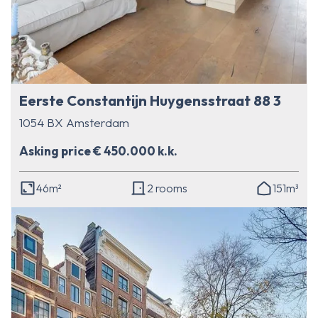
Eerste Constantijn Huygensstraat 88 3
1054 BX Amsterdam
Asking price € 450.000 k.k.
46m²
2 rooms
151m³