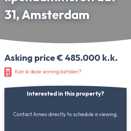
About Ameo
31, Amsterdam
Blog/News
Reviews
Contact
Asking price € 485.000 k.k.
Kan ik deze woning betalen?
Interested in this property?
Contact Ameo directly to schedule a viewing.