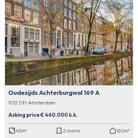
Oudezijds Achterburgwal 169 A
1012 DH Amsterdam
Asking price € 460.000 k.k.
45m²
2 rooms
160m³