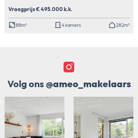
Vraagprijs € 495.000 k.k.
88m²
4 kamers
282m³
Volg ons
@ameo_makelaars