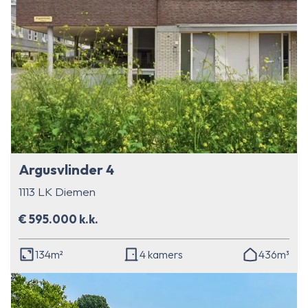
Argusvlinder 4
1113 LK Diemen
€ 595.000 k.k.
134m²
4 kamers
436m³