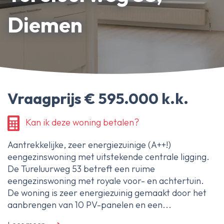
Erfpachtdeskundige
Diemen
Gerechtelijke deskundige
Over Ameo makelaars
Blog/Nieuws
Vraagprijs € 595.000 k.k.
Onze reviews
Contact
Kan ik deze woning betalen?
Aantrekkelijke, zeer energiezuinige (A++!)
eengezinswoning met uitstekende centrale ligging.
De Tureluurweg 53 betreft een ruime
eengezinswoning met royale voor- en achtertuin.
De woning is zeer energiezuinig gemaakt door het
aanbrengen van 10 PV-panelen en een...