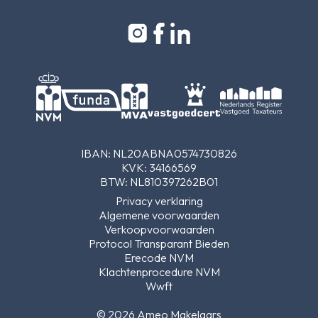
IBAN: NL20ABNA0574730826
KVK: 34166569
BTW: NL810397262B01
Privacy verklaring
Algemene voorwaarden
Verkoopvoorwaarden
Protocol Transparant Bieden
Erecode NVM
Klachtenprocedure NVM
Wwft
© 2026 Ameo Makelaars