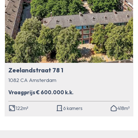
Zeelandstraat 78 1
1082 CA Amsterdam
Vraagprijs € 600.000 k.k.
122m²
6 kamers
418m³