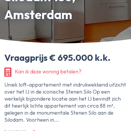
Erfpachtdeskundige
Amsterdam
Gerechtelijke deskundige
Over Ameo makelaars
Blog/Nieuws
Vraagprijs € 695.000 k.k.
Onze reviews
Contact
Kan ik deze woning betalen?
Uniek loft-appartement met indrukwekkend uitzicht
over het IJ in de iconische Stenen Silo Op een
werkelijk bijzondere locatie aan het IJ bevindt zich
dit heerlijk lichte appartement van circa 88 m²,
gelegen in de monumentale Stenen Silo aan de
Silodam. Voorheen in...