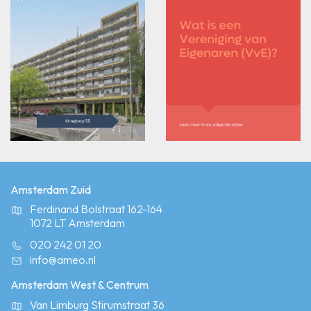
Amsterdam Zuid
Ferdinand Bolstraat 162-164
1072 LT Amsterdam
020 242 01 20
info@ameo.nl
Amsterdam West & Centrum
Van Limburg Stirumstraat 36