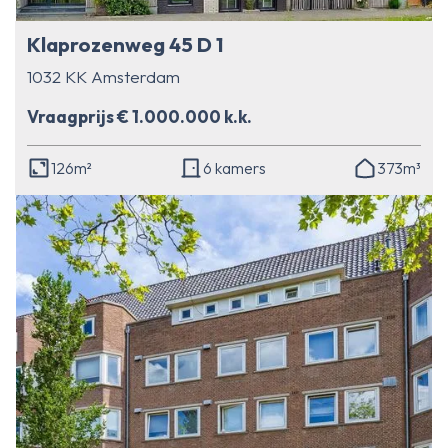
Klaprozenweg 45 D 1
1032 KK Amsterdam
Vraagprijs € 1.000.000 k.k.
126m²
6 kamers
373m³