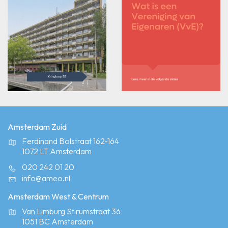
Amsterdam Zuid
Ferdinand Bolstraat 162-164
1072 LT Amsterdam
020 242 01 20
info@ameo.nl
Amsterdam West & Centrum
Van Limburg Stirumstraat 36
1051 BC Amsterdam