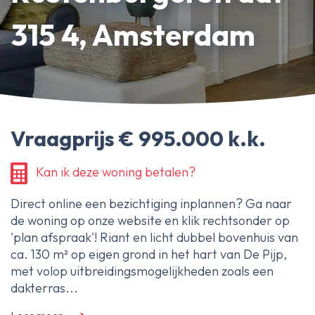
Erfpachtdeskundige
315 4, Amsterdam
Gerechtelijke deskundige
Over Ameo makelaars
Blog/Nieuws
Vraagprijs € 995.000 k.k.
Onze reviews
Contact
Kan ik deze woning betalen?
Direct online een bezichtiging inplannen? Ga naar
de woning op onze website en klik rechtsonder op
'plan afspraak'! Riant en licht dubbel bovenhuis van
ca. 130 m² op eigen grond in het hart van De Pijp,
met volop uitbreidingsmogelijkheden zoals een
dakterras...