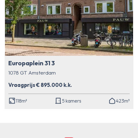
Europaplein 31 3
1078 GT Amsterdam
Vraagprijs € 895.000 k.k.
118m²
5 kamers
423m³