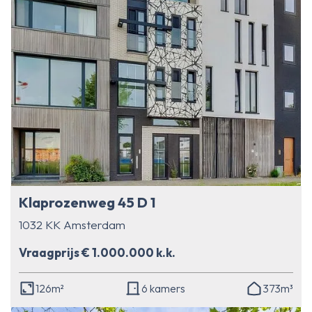
Klaprozenweg 45 D 1
1032 KK Amsterdam
Vraagprijs € 1.000.000 k.k.
126m²
6 kamers
373m³