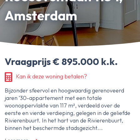
Erfpachtdeskundige
Amsterdam
Gerechtelijke deskundige
Over Ameo makelaars
Blog/Nieuws
Vraagprijs € 895.000 k.k.
Onze reviews
Contact
Kan ik deze woning betalen?
Bijzonder sfeervol en hoogwaardig gerenoveerd
jaren ’30-appartement met een totale
woonoppervlakte van 117 m², verdeeld over de
eerste en vierde verdieping, gelegen in de geliefde
Rivierenbuurt. In het hart van de Rivierenbuurt,
binnen het beschermde stadsgezicht...