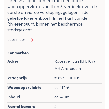
jaren ’30-appartement met een totale
woonoppervlakte van 117 m², verdeeld over de
eerste en vierde verdieping, gelegen in de
geliefde Rivierenbuurt. In het hart van de
Rivierenbuurt, binnen het beschermde
stadsgezicht...
Lees meer
Kenmerken
Adres
Rooseveltlaan 113 1, 1079
AH Amsterdam
Vraagprijs
€ 895.000 k.k.
Woonoppervlakte
ca. 117m²
Inhoud
ca. 410m³
Aantal kamers
5