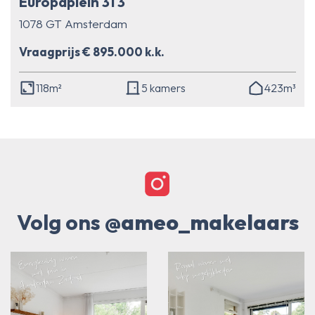
Europaplein 31 3
1078 GT Amsterdam
Vraagprijs € 895.000 k.k.
118m²
5 kamers
423m³
Volg ons
@ameo_makelaars