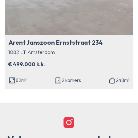
Arent Janszoon Ernststraat 234
1082 LT Amsterdam
€ 499.000 k.k.
82m²
2 kamers
248m³