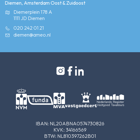
Diemen, Amsterdam Oost & Zuidoost
Diemerplein 178 A
1111 JD Diemen
020 242 01 21
diemen@ameo.nl
IBAN: NL20ABNA0574730826
KVK: 34166569
BTW: NL810397262B01