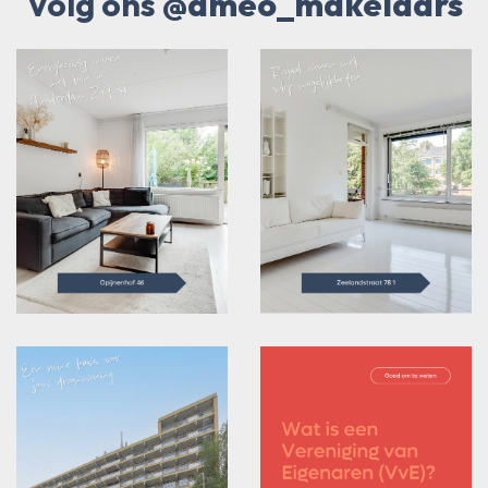
Volg ons
@ameo_makelaars