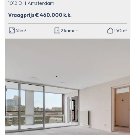
1012 DH Amsterdam
Vraagprijs € 460.000 k.k.
45m²
2 kamers
160m³