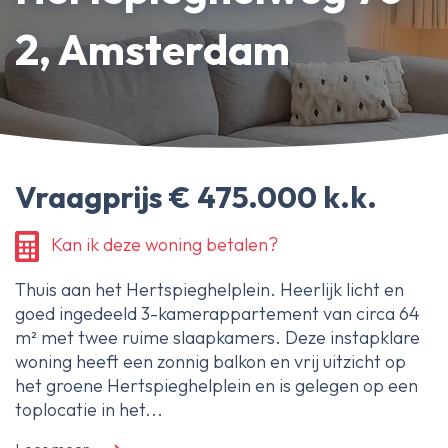
Erfpachtdeskundige
2, Amsterdam
Gerechtelijke deskundige
Over Ameo makelaars
Blog/Nieuws
Vraagprijs € 475.000 k.k.
Onze reviews
Contact
Kan ik deze woning betalen?
Thuis aan het Hertspieghelplein. Heerlijk licht en
goed ingedeeld 3-kamerappartement van circa 64
m² met twee ruime slaapkamers. Deze instapklare
woning heeft een zonnig balkon en vrij uitzicht op
het groene Hertspieghelplein en is gelegen op een
toplocatie in het...