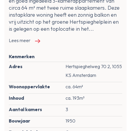
en goed ingedeeld 3-kamerappartement van
circa 64 m² met twee ruime slaapkamers. Deze
instapklare woning heeft een zonnig balkon en
vrij uitzicht op het groene Hertspieghelplein en
is gelegen op een toplocatie in het...
Lees meer
Kenmerken
Adres
Hertspieghelweg 70 2, 1055
KS Amsterdam
Woonoppervlakte
ca. 64m²
Inhoud
ca. 193m³
Aantal kamers
3
Bouwjaar
1950