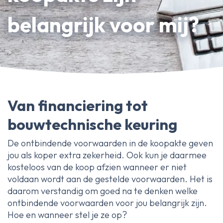
Erfpachtdeskundige
belangrijk voor mij?
Gerechtelijke deskundige
Over Ameo makelaars
Blog/Nieuws
Onze reviews
Van financiering tot
Contact
bouwtechnische keuring
De ontbindende voorwaarden in de koopakte geven
jou als koper extra zekerheid. Ook kun je daarmee
kosteloos van de koop afzien wanneer er niet
voldaan wordt aan de gestelde voorwaarden. Het is
daarom verstandig om goed na te denken welke
ontbindende voorwaarden voor jou belangrijk zijn.
Hoe en wanneer stel je ze op?