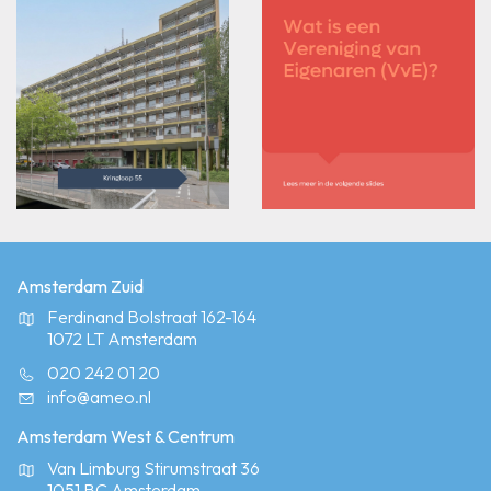
Amsterdam Zuid
Ferdinand Bolstraat 162-164
1072 LT Amsterdam
020 242 01 20
info@ameo.nl
Amsterdam West & Centrum
Van Limburg Stirumstraat 36
1051 BC Amsterdam