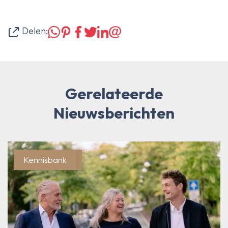
Delen:
Gerelateerde
Nieuwsberichten
Blog/Actueel
Kennisbank