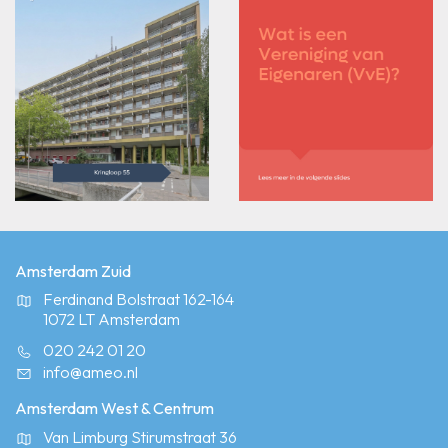
Amsterdam Zuid
Ferdinand Bolstraat 162-164
1072 LT Amsterdam
020 242 01 20
info@ameo.nl
Amsterdam West & Centrum
Van Limburg Stirumstraat 36