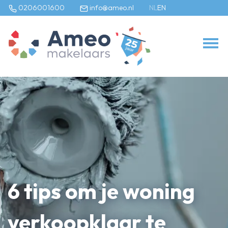
0206001600
info@ameo.nl
NL
EN
Ons aanbod
Te koop
Te huur
Bedrijfs onroerend goed
Onze diensten
Verkoopmakelaar
Aankoopmakelaar
6 tips om je woning
Verhuurmakelaar
Taxateur
verkoopklaar te
Bedrijfsonroerendgoed