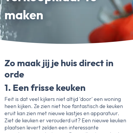
Erfpachtdeskundige
maken
Gerechtelijke deskundige
Over Ameo makelaars
Blog/Nieuws
Onze reviews
Zo maak jij je huis direct in
Contact
orde
1. Een frisse keuken
Feit is dat veel kijkers niet altijd 'door' een woning
heen kijken. Ze zien niet hoe fantastisch de keuken
eruit kan zien met nieuwe kastjes en apparatuur.
Ziet de keuken er verouderd uit? Een nieuwe keuken
plaatsen levert zelden een interessante