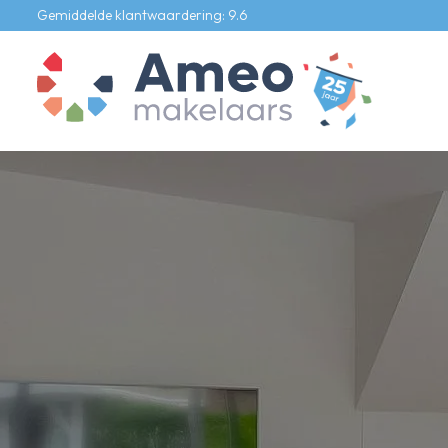
Gemiddelde klantwaardering: 9.6
Ons aanbod
Te koop
Te huur
Bedrijfs onroerend goed
Onze diensten
Verkoopmakelaar
Aankoopmakelaar
Verhuurmakelaar
Taxateur