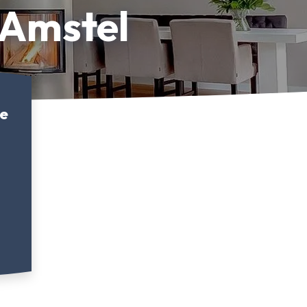
 Amstel
ze