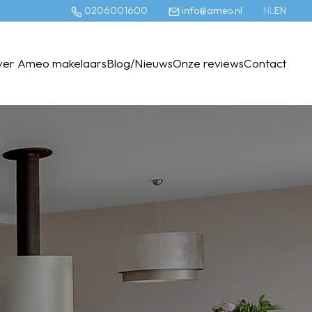
0206001600
info@ameo.nl
NL
EN
ver Ameo makelaars
Blog/Nieuws
Onze reviews
Contact