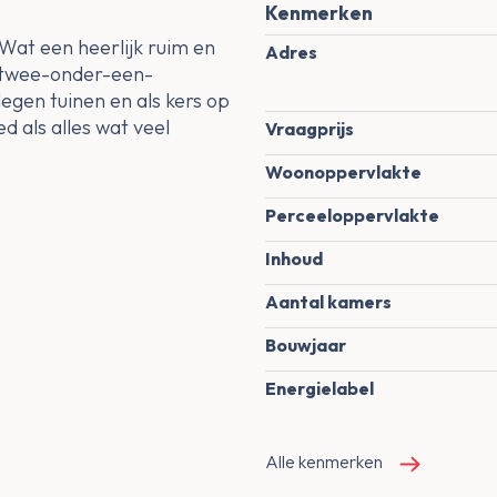
Kenmerken
Wat een heerlijk ruim en
Adres
 twee-onder-een-
egen tuinen en als kers op
d als alles wat veel
Vraagprijs
Woonoppervlakte
Perceeloppervlakte
Inhoud
Aantal kamers
Bouwjaar
Energielabel
Alle kenmerken