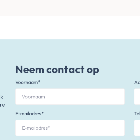
Neem contact op
Voornaam*
Ac
jk
re
E-mailadres*
Te
t