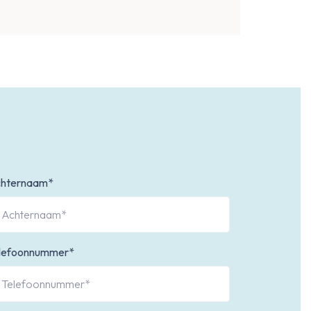
hternaam*
lefoonnummer*