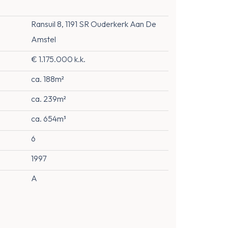
Ransuil 8, 1191 SR Ouderkerk Aan De
Amstel
€ 1.175.000 k.k.
ca. 188m²
ca. 239m²
ca. 654m³
6
1997
A