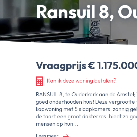
Bedrijfsonroerendgoed
Ransuil 8, 
Erfpachtdeskundige
Gerechtelijke deskundige
Over Ameo makelaars
Blog/Nieuws
Onze reviews
Vraagprijs € 1.175.000
Contact
Kan ik deze woning betalen?
RANSUIL 8, te Ouderkerk aan de Amstel; 
goed onderhouden huis! Deze vergrootte
kapwoning met 5 slaapkamers, zonnig gel
de taart een groot dakterras, biedt zo goe
mensen op hun...
Lees meer