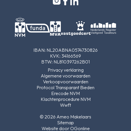
IBAN: NL20ABNA0574730826
KVK: 34166569
BTW: NL810397262B01
Privacy verklaring
Algemene voorwaarden
Verkoopvoorwaarden
Protocol Transparant Bieden
Erecode NVM
Klachtenprocedure NVM
Wwft
© 2026 Ameo Makelaars
Sitemap
Website door OGonline