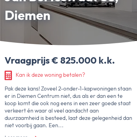
Erfpachtdeskundige
Diemen
Gerechtelijke deskundige
Over Ameo makelaars
Blog/Nieuws
Vraagprijs € 825.000 k.k.
Onze reviews
Contact
Kan ik deze woning betalen?
Pak deze kans! Zoveel 2-onder-1-kapwoningen staan
er in Diemen Centrum niet, dus als er dan een te
koop komt die ook nog eens in een zeer goede staat
verkeert én waar al veel aandacht aan
duurzaamheid is besteed, laat deze gelegenheid dan
niet voorbij gaan. Een...