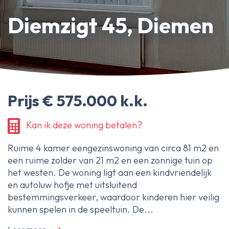
Erfpachtdeskundige
Diemzigt 45, Diemen
Gerechtelijke deskundige
Over Ameo makelaars
Blog/Nieuws
Prijs € 575.000 k.k.
Onze reviews
Contact
Kan ik deze woning betalen?
Ruime 4 kamer eengezinswoning van circa 81 m2 en
een ruime zolder van 21 m2 en een zonnige tuin op
het westen. De woning ligt aan een kindvriendelijk
en autoluw hofje met uitsluitend
bestemmingsverkeer, waardoor kinderen hier veilig
kunnen spelen in de speeltuin. De...