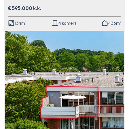
€ 595.000 k.k.
134m²
4 kamers
436m³