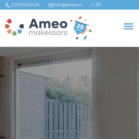
0206001600
info@ameo.nl
NL
EN
Ons aanbod
Te koop
Te huur
Bedrijfs onroerend goed
Onze diensten
Verkoopmakelaar
Aankoopmakelaar
Verhuurmakelaar
Taxateur
Bedrijfsonroerendgoed