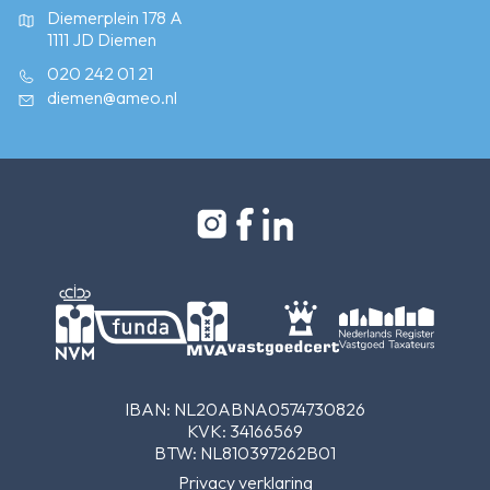
Diemerplein 178 A
1111 JD Diemen
020 242 01 21
diemen@ameo.nl
IBAN: NL20ABNA0574730826
KVK: 34166569
BTW: NL810397262B01
Privacy verklaring