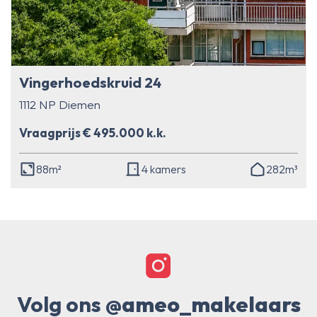
Vingerhoedskruid 24
1112 NP Diemen
Vraagprijs € 495.000 k.k.
88m²
4 kamers
282m³
Volg ons
@ameo_makelaars