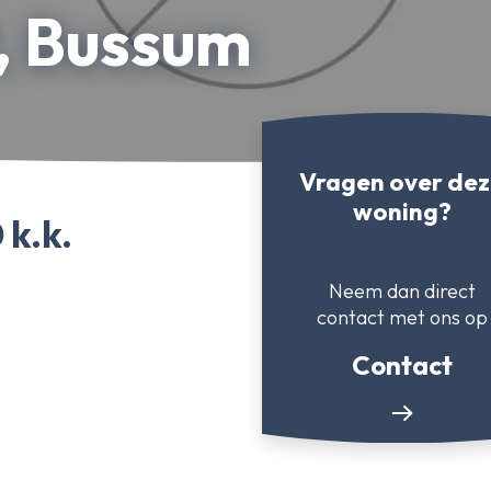
9, Bussum
Vragen over de
woning?
 k.k.
Neem dan direct
contact
met ons op
Contact