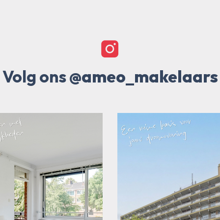
Volg ons
@ameo_makelaars