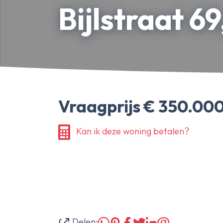
Bedrijfsonroerendgoed
Bijlstraat 6
Erfpachtdeskundige
Gerechtelijke deskundige
Over Ameo makelaars
Blog/Nieuws
Onze reviews
Vraagprijs € 350.000
Contact
Kan ik deze woning betalen?
Delen: