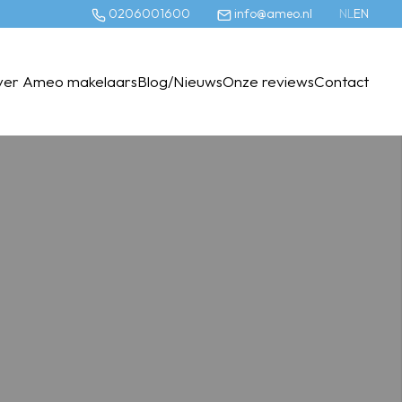
0206001600
info@ameo.nl
NL
EN
ver Ameo makelaars
Blog/Nieuws
Onze reviews
Contact