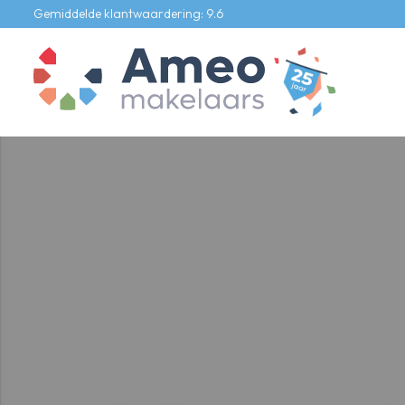
Gemiddelde klantwaardering: 9.6
Ons aanbod
Te koop
Te huur
Bedrijfs onroerend goed
Onze diensten
Verkoopmakelaar
Aankoopmakelaar
Verhuurmakelaar
Taxateur