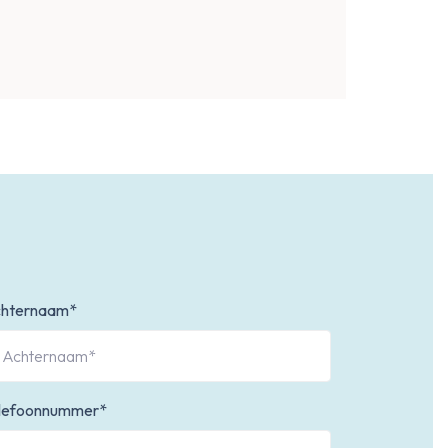
hternaam*
lefoonnummer*