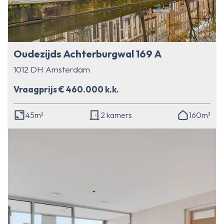
Oudezijds Achterburgwal 169 A
1012 DH Amsterdam
Vraagprijs € 460.000 k.k.
45m²
2 kamers
160m³