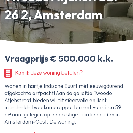
Erfpachtdeskundige
26 2, Amsterdam
Gerechtelijke deskundige
Over Ameo makelaars
Blog/Nieuws
Vraagprijs € 500.000 k.k.
Onze reviews
Contact
Kan ik deze woning betalen?
Wonen in hartje Indische Buurt mét eeuwigdurend
afgekochte erfpacht! Aan de geliefde Tweede
Atjehstraat bieden wij dit sfeervolle en licht
ingedeelde tweekamerappartement van circa 59
m² aan, gelegen op een rustige locatie midden in
Amsterdam-Oost. De woning...