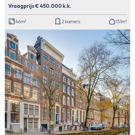
Vraagprijs € 450.000 k.k.
46m²
2 kamers
151m³