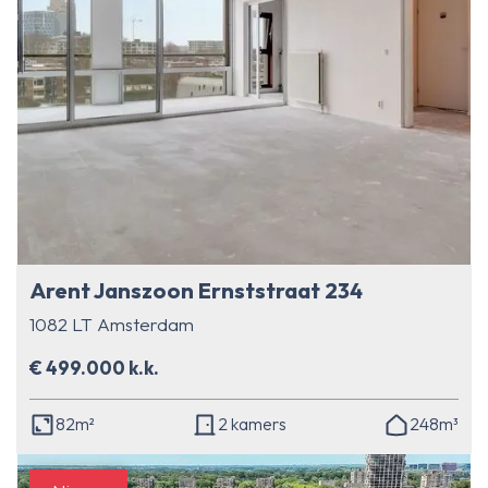
Arent Janszoon Ernststraat 234
1082 LT Amsterdam
€ 499.000 k.k.
82m²
2 kamers
248m³