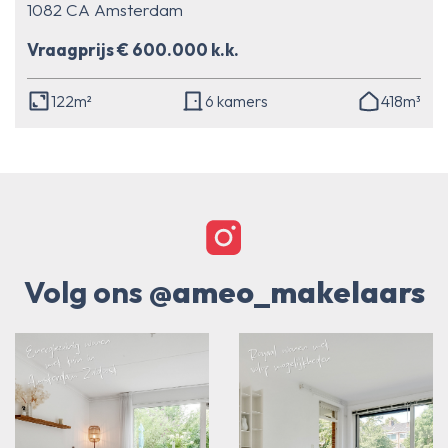
1082 CA Amsterdam
Vraagprijs € 600.000 k.k.
122m²
6 kamers
418m³
Volg ons
@ameo_makelaars