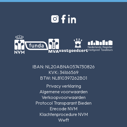
IBAN: NL20ABNA0574730826
KVK: 34166569
BTW: NL810397262B01
Privacy verklaring
Algemene voorwaarden
Verkoopvoorwaarden
Protocol Transparant Bieden
Erecode NVM
Klachtenprocedure NVM
Wwft