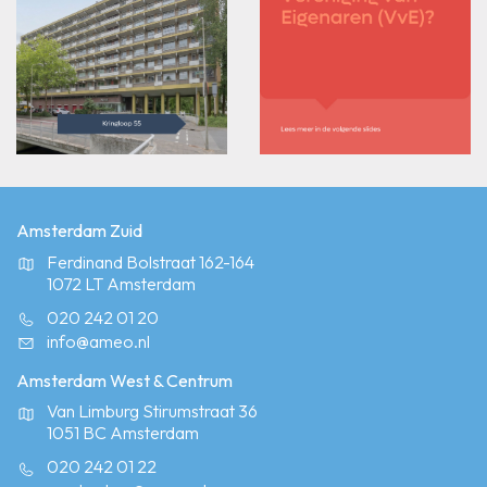
Amsterdam Zuid
Ferdinand Bolstraat 162-164
1072 LT Amsterdam
020 242 01 20
info@ameo.nl
Amsterdam West & Centrum
Van Limburg Stirumstraat 36
1051 BC Amsterdam
020 242 01 22