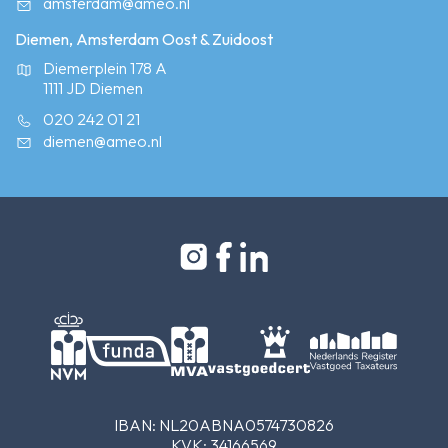
amsterdam@ameo.nl
Diemen, Amsterdam Oost & Zuidoost
Diemerplein 178 A
1111 JD Diemen
020 242 01 21
diemen@ameo.nl
IBAN: NL20ABNA0574730826
KVK: 34166569