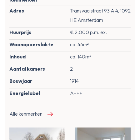
Adres
Transvaalstraat 93 A 4, 1092
HE Amsterdam
Huurprijs
€ 2.000 p.m. ex.
Woonoppervlakte
ca. 46m²
Inhoud
ca. 140m³
Aantal kamers
2
Bouwjaar
1914
Energielabel
A+++
Alle kenmerken