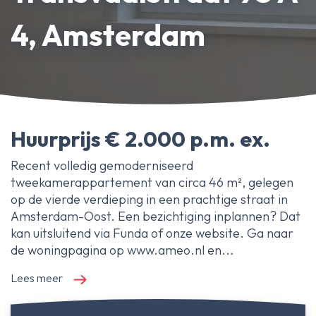
Erfpachtdeskundige
4, Amsterdam
Gerechtelijke deskundige
Over Ameo makelaars
Blog/Nieuws
Huurprijs € 2.000 p.m. ex.
Onze reviews
Contact
Recent volledig gemoderniseerd
tweekamerappartement van circa 46 m², gelegen
op de vierde verdieping in een prachtige straat in
Amsterdam-Oost. Een bezichtiging inplannen? Dat
kan uitsluitend via Funda of onze website. Ga naar
de woningpagina op www.ameo.nl en...
Lees meer