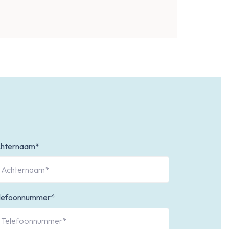
hternaam*
lefoonnummer*