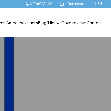
0206001600
info@ameo.nl
NL
EN
ver Ameo makelaars
Blog/Nieuws
Onze reviews
Contact