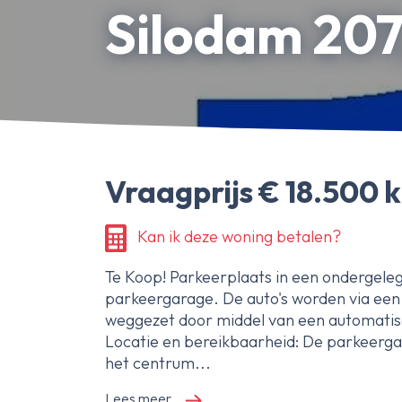
Bedrijfsonroerendgoed
Silodam 20
Erfpachtdeskundige
Gerechtelijke deskundige
Over Ameo makelaars
Blog/Nieuws
Onze reviews
Vraagprijs € 18.500 k
Contact
Kan ik deze woning betalen?
Te Koop! Parkeerplaats in een ondergele
parkeergarage. De auto's worden via een
weggezet door middel van een automatis
Locatie en bereikbaarheid: De parkeergar
het centrum...
Lees meer