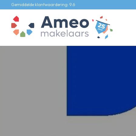
Gemiddelde klantwaardering: 9.6
Ons aanbod
Te koop
Te huur
Bedrijfs onroerend goed
Onze diensten
Verkoopmakelaar
Aankoopmakelaar
Verhuurmakelaar
Taxateur