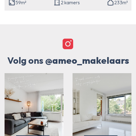
59m²
2 kamers
233m³
Volg ons
@ameo_makelaars