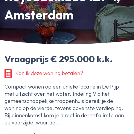
Erfpachtdeskundige
Amsterdam
Gerechtelijke deskundige
Over Ameo makelaars
Blog/Nieuws
Vraagprijs € 295.000 k.k.
Onze reviews
Contact
Kan ik deze woning betalen?
Compact wonen op een unieke locatie in De Pijp,
met uitzicht over het water. Indeling Via het
gemeenschappelijke trappenhuis bereik je de
woning op de vierde, tevens bovenste verdieping.
Bij binnenkomst kom je direct in de leefruimte aan
de voorzijde, waar de...