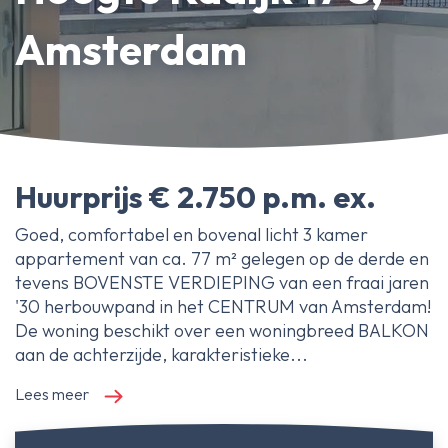
Erfpachtdeskundige
Amsterdam
Gerechtelijke deskundige
Over Ameo makelaars
Blog/Nieuws
Huurprijs € 2.750 p.m. ex.
Onze reviews
Contact
Goed, comfortabel en bovenal licht 3 kamer
appartement van ca. 77 m² gelegen op de derde en
tevens BOVENSTE VERDIEPING van een fraai jaren
'30 herbouwpand in het CENTRUM van Amsterdam!
De woning beschikt over een woningbreed BALKON
aan de achterzijde, karakteristieke...
Lees meer