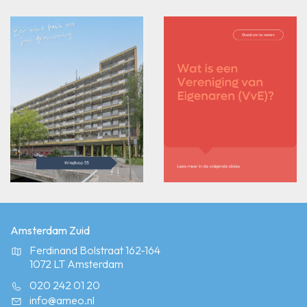
Amsterdam Zuid
Ferdinand Bolstraat 162-164
1072 LT Amsterdam
020 242 01 20
info@ameo.nl