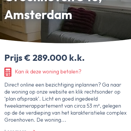
Erfpachtdeskundige
Amsterdam
Gerechtelijke deskundige
Over Ameo makelaars
Blog/Nieuws
Prijs € 289.000 k.k.
Onze reviews
Contact
Kan ik deze woning betalen?
Direct online een bezichtiging inplannen? Ga naar
de woning op onze website en klik rechtsonder op
‘plan afspraak’. Licht en goed ingedeeld
tweekamerappartement van circa 53 m², gelegen
op de 6e verdieping van het karakteristieke complex
Groenhoven. De woning...