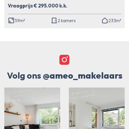
Vraagprijs € 295.000 k.k.
59m²
2 kamers
233m³
Volg ons
@ameo_makelaars