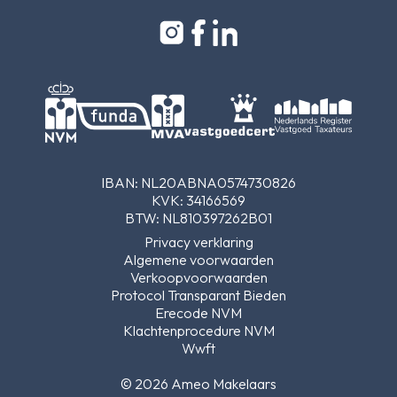
IBAN: NL20ABNA0574730826
KVK: 34166569
BTW: NL810397262B01
Privacy verklaring
Algemene voorwaarden
Verkoopvoorwaarden
Protocol Transparant Bieden
Erecode NVM
Klachtenprocedure NVM
Wwft
© 2026 Ameo Makelaars