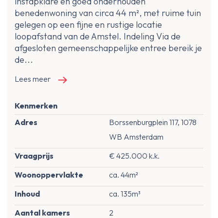
instapklare en goed onderhouden
benedenwoning van circa 44 m², met ruime tuin
gelegen op een fijne en rustige locatie
loopafstand van de Amstel. Indeling Via de
afgesloten gemeenschappelijke entree bereik je
de...
Lees meer
Kenmerken
Adres
Borssenburgplein 117, 1078
WB Amsterdam
Vraagprijs
€ 425.000 k.k.
Woonoppervlakte
ca. 44m²
Inhoud
ca. 135m³
Aantal kamers
2