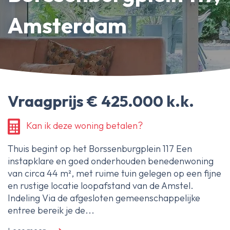
Erfpachtdeskundige
Amsterdam
Gerechtelijke deskundige
Over Ameo makelaars
Blog/Nieuws
Vraagprijs € 425.000 k.k.
Onze reviews
Contact
Kan ik deze woning betalen?
Thuis begint op het Borssenburgplein 117 Een
instapklare en goed onderhouden benedenwoning
van circa 44 m², met ruime tuin gelegen op een fijne
en rustige locatie loopafstand van de Amstel.
Indeling Via de afgesloten gemeenschappelijke
entree bereik je de...