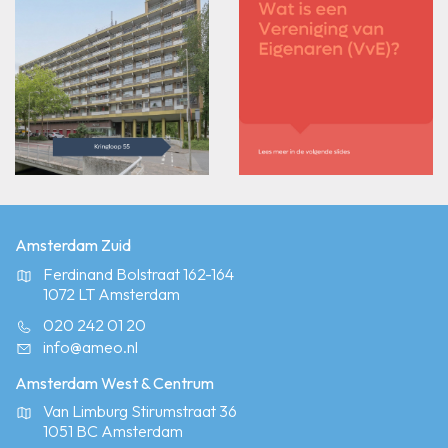
Amsterdam Zuid
Ferdinand Bolstraat 162-164
1072 LT Amsterdam
020 242 01 20
info@ameo.nl
Amsterdam West & Centrum
Van Limburg Stirumstraat 36
1051 BC Amsterdam