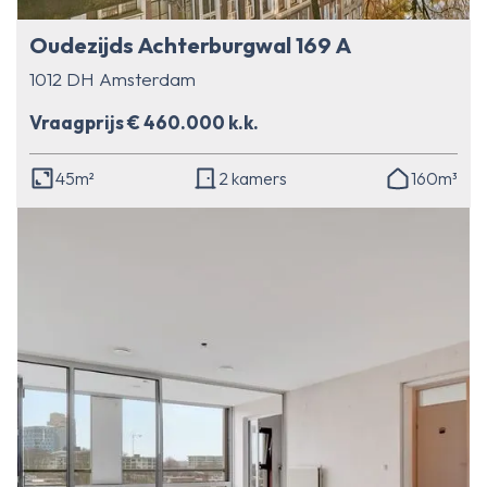
Oudezijds Achterburgwal 169 A
1012 DH Amsterdam
Vraagprijs € 460.000 k.k.
45m²
2 kamers
160m³