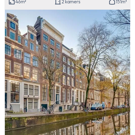
46m²
2 kamers
151m³