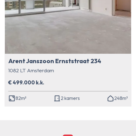
Arent Janszoon Ernststraat 234
1082 LT Amsterdam
€ 499.000 k.k.
82m²
2 kamers
248m³