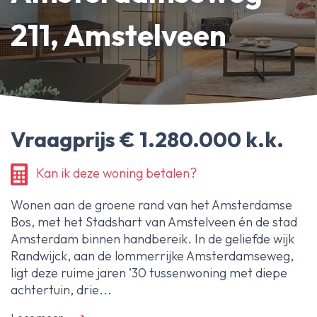
Erfpachtdeskundige
211, Amstelveen
Gerechtelijke deskundige
Over Ameo makelaars
Blog/Nieuws
Vraagprijs € 1.280.000 k.k.
Onze reviews
Contact
Kan ik deze woning betalen?
Wonen aan de groene rand van het Amsterdamse
Bos, met het Stadshart van Amstelveen én de stad
Amsterdam binnen handbereik. In de geliefde wijk
Randwijck, aan de lommerrijke Amsterdamseweg,
ligt deze ruime jaren ’30 tussenwoning met diepe
achtertuin, drie...