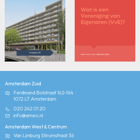
Amsterdam Zuid
Ferdinand Bolstraat 162-164
1072 LT Amsterdam
020 242 01 20
info@ameo.nl
Amsterdam West & Centrum
Van Limburg Stirumstraat 36