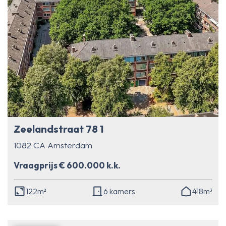
Zeelandstraat 78 1
1082 CA Amsterdam
Vraagprijs € 600.000 k.k.
122m²
6 kamers
418m³