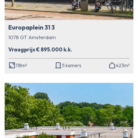
Europaplein 31 3
1078 GT Amsterdam
Vraagprijs € 895.000 k.k.
118m²
5 kamers
423m³