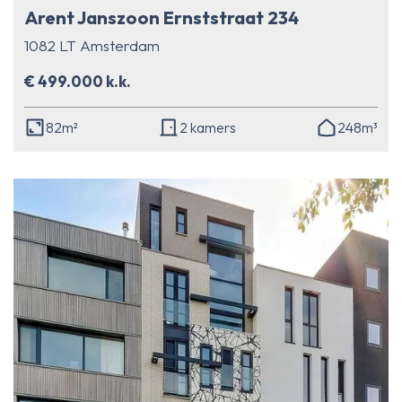
Arent Janszoon Ernststraat 234
1082 LT Amsterdam
€ 499.000 k.k.
82m²
2 kamers
248m³