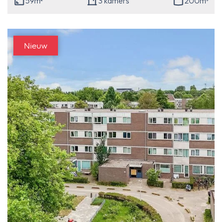
59m²
3 kamers
200m³
Nieuw