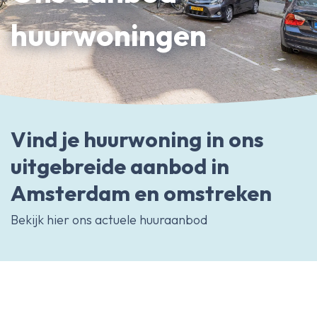
Erfpachtdeskundige
huurwoningen
Gerechtelijke deskundige
Over Ameo makelaars
Blog/Nieuws
Vind je huurwoning in ons
Onze reviews
Contact
uitgebreide aanbod in
Amsterdam en omstreken
Bekijk hier ons actuele huuraanbod