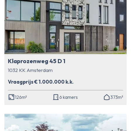
Klaprozenweg 45 D 1
1032 KK Amsterdam
Vraagprijs € 1.000.000 k.k.
126m²
6 kamers
373m³