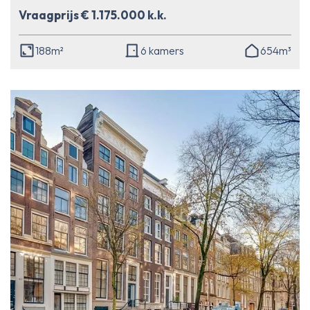
Vraagprijs € 1.175.000 k.k.
188m²
6 kamers
654m³