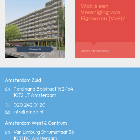
Amsterdam Zuid
Ferdinand Bolstraat 162-164
1072 LT Amsterdam
020 242 01 20
info@ameo.nl
Amsterdam West & Centrum
Van Limburg Stirumstraat 36
1051 BC Amsterdam