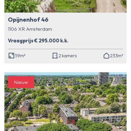
Opijnenhof 46
1106 XR Amsterdam
Vraagprijs € 295.000 k.k.
59m²
2 kamers
233m³
Nieuw