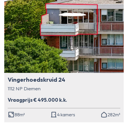
Vingerhoedskruid 24
1112 NP Diemen
Vraagprijs € 495.000 k.k.
88m²
4 kamers
282m³