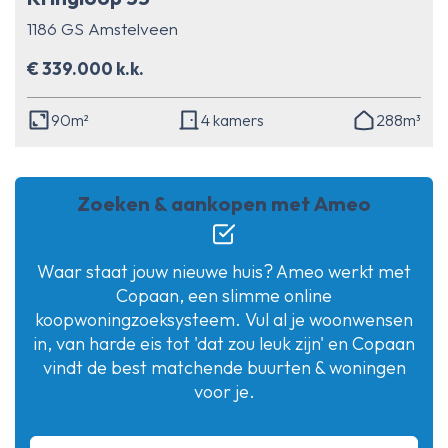
1186 GS Amstelveen
€ 339.000 k.k.
90m²
4 kamers
288m³
Zoeken & aankopen met Ameo
Waar staat jouw nieuwe huis? Ameo werkt met
Copaan, een slimme online
koopwoningzoeksysteem. Vul al je woonwensen
in, van harde eis tot 'dat zou leuk zijn' en Copaan
vindt de best matchende buurten & woningen
voor je.