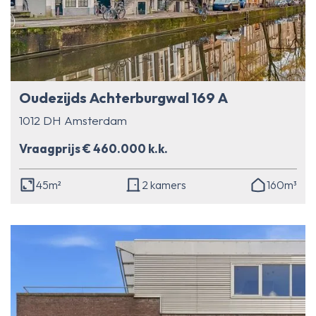
Oudezijds Achterburgwal 169 A
1012 DH Amsterdam
Vraagprijs € 460.000 k.k.
45m²
2 kamers
160m³