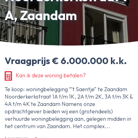
Erfpachtdeskundige
A, Zaandam
Gerechtelijke deskundige
Over Ameo makelaars
Blog/Nieuws
Vraagprijs € 6.000.000 k.k.
Onze reviews
Contact
Kan ik deze woning betalen?
Te koop: woningbelegging “’t Saentje” te Zaandam
Noorderkerkstraat 1A t/m 1K, 2A t/m 2K, 3A t/m 3K &
4A t/m 4K te Zaandam Namens onze
opdrachtgever bieden wij een (grotendeels)
verhuurde woningbelegging aan, gelegen midden in
het centrum van Zaandam. Het complex...