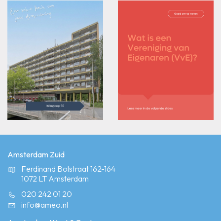
Amsterdam Zuid
Ferdinand Bolstraat 162-164
1072 LT Amsterdam
020 242 01 20
info@ameo.nl