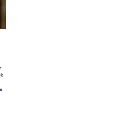
e
ek
de