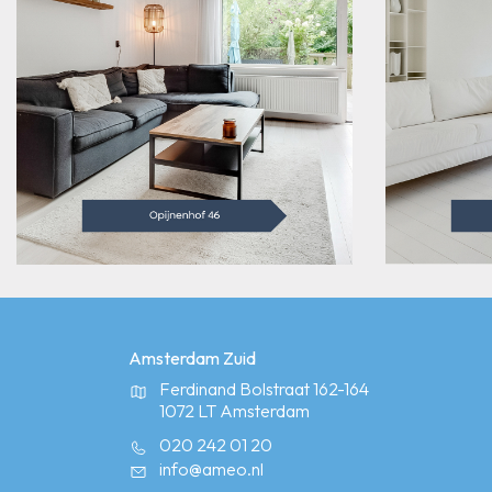
Amsterdam Zuid
Ferdinand Bolstraat 162-164
1072 LT Amsterdam
020 242 01 20
info@ameo.nl