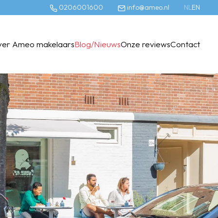
0206001600
info@ameo.nl
NL
EN
ver Ameo makelaars
Blog/Nieuws
Onze reviews
Contact