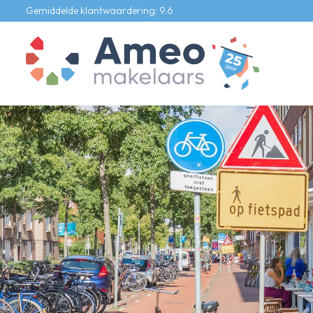
Gemiddelde klantwaardering: 9.6
Ons aanbod
Te koop
Te huur
Bedrijfs onroerend goed
Onze diensten
Verkoopmakelaar
Aankoopmakelaar
Verhuurmakelaar
Taxateur