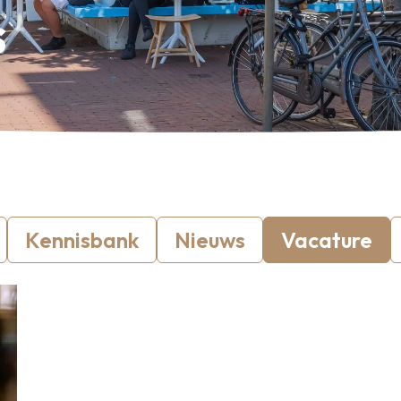
s
Kennisbank
Nieuws
Vacature