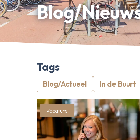
Bedrijfsonroerendgoed
Blog/Nieuw
Erfpachtdeskundige
Gerechtelijke deskundige
Over Ameo makelaars
Blog/Nieuws
Onze reviews
Tags
Contact
Blog/Actueel
In de Buurt
Vacature