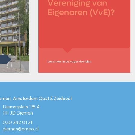
emen, Amsterdam Oost & Zuidoost
Diemerplein 178 A
1111 JD Diemen
020 242 01 21
diemen@ameo.nl