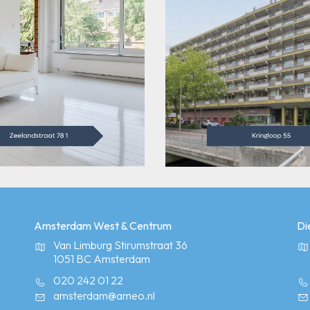
Amsterdam West & Centrum
Di
Van Limburg Stirumstraat 36
1051 BC Amsterdam
020 242 01 22
amsterdam@ameo.nl