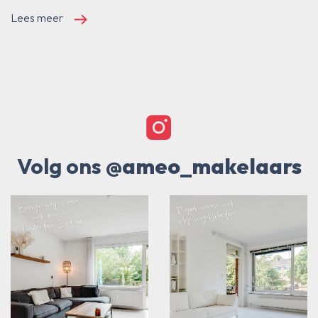
Lees meer
Volg ons
@ameo_makelaars