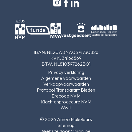
IBAN: NL20ABNA0574730826
KVK: 34166569
BTW: NL810397262B01
Privacy verklaring
Algemene voorwaarden
Verkoopvoorwaarden
Protocol Transparant Bieden
Erecode NVM
Klachtenprocedure NVM
Wwft
© 2026 Ameo Makelaars
Sitemap
Website door OGonline