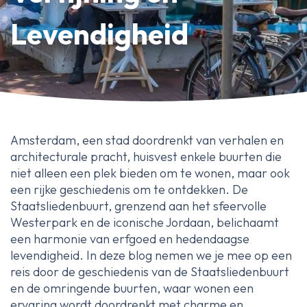
Erfpachtdeskundige
Levendigheid
Gerechtelijke deskundige
Over Ameo makelaars
Blog/Nieuws
Onze reviews
Amsterdam, een stad doordrenkt van verhalen en
Contact
architecturale pracht, huisvest enkele buurten die
niet alleen een plek bieden om te wonen, maar ook
een rijke geschiedenis om te ontdekken. De
Staatsliedenbuurt, grenzend aan het sfeervolle
Westerpark en de iconische Jordaan, belichaamt
een harmonie van erfgoed en hedendaagse
levendigheid. In deze blog nemen we je mee op een
reis door de geschiedenis van de Staatsliedenbuurt
en de omringende buurten, waar wonen een
ervaring wordt doordrenkt met charme en