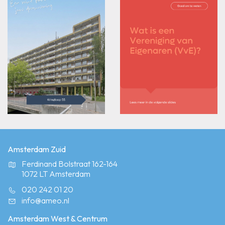
Amsterdam Zuid
Ferdinand Bolstraat 162-164
1072 LT Amsterdam
020 242 01 20
info@ameo.nl
Amsterdam West & Centrum