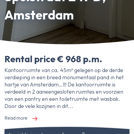
About Ameo
Amsterdam
Blog/News
Reviews
Contact
Rental price € 968 p.m.
Kantoorruimte van ca. 45m² gelegen op de derde
verdieping in een breed monumentaal pand in het
hartje van Amsterdam…!!! De kantoorruimte is
verdeeld in 2 aaneengesloten ruimtes en voorzien
van een pantry en een toiletruimte met wasbak.
Door de vele kozijnen in dit...
Read more