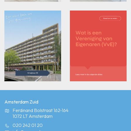
Amsterdam Zuid
Ferdinand Bolstraat 162-164
1072 LT Amsterdam
020 242 01 20