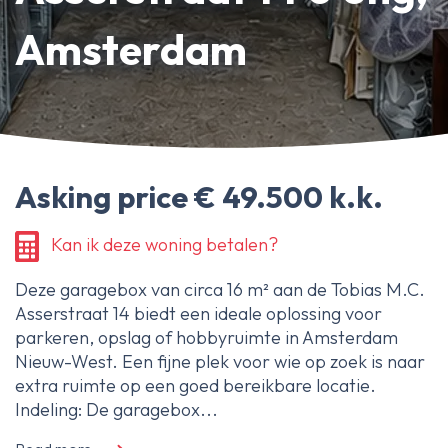
About Ameo
Amsterdam
Blog/News
Reviews
Contact
Asking price € 49.500 k.k.
Kan ik deze woning betalen?
Deze garagebox van circa 16 m² aan de Tobias M.C.
Asserstraat 14 biedt een ideale oplossing voor
parkeren, opslag of hobbyruimte in Amsterdam
Nieuw-West. Een fijne plek voor wie op zoek is naar
extra ruimte op een goed bereikbare locatie.
Indeling: De garagebox...